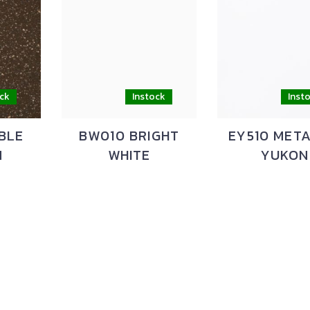
BLE
BW010 BRIGHT
EY510 META
N
WHITE
YUKON