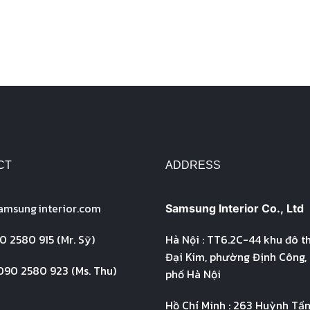
CT
ADDRESS
amsung
interior.com
Samsung Interior Co., Ltd
 2580 915 (Mr. Sỹ)
Hà Nội : TT6.2C-44 khu đô t
Đại Kim, phường Định Công,
 090 2580 923 (Ms. Thu)
phố Hà Nội
Hồ Chí Minh : 263 Huỳnh Tấn