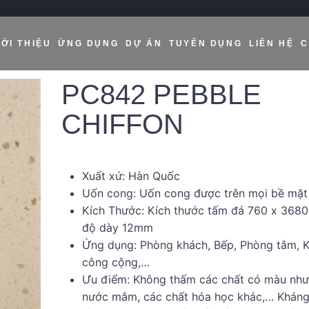
IỚI THIỆU
ỨNG DỤNG
DỰ ÁN
TUYỂN DỤNG
LIÊN HỆ
C
PC842 PEBBLE
CHIFFON
Xuất xứ: Hàn Quốc
Uốn cong: Uốn cong được trên mọi bề mặt
Kích Thước: Kích thước tấm đá 760 x 368
độ dày 12mm
Ứng dụng: Phòng khách, Bếp, Phòng tắm, 
công cộng,…
Ưu điểm: Không thấm các chất có màu như
nước mắm, các chất hóa học khác,… Kháng