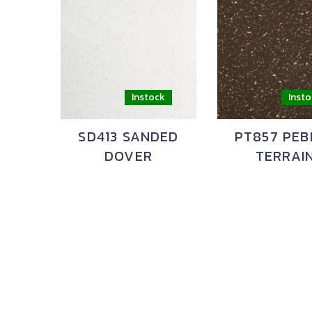
SD413 SANDED
PT857 PEB
DOVER
TERRAI