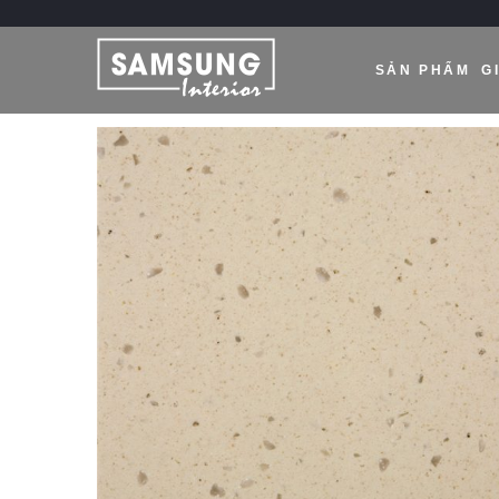
SẢN PHẨM
G