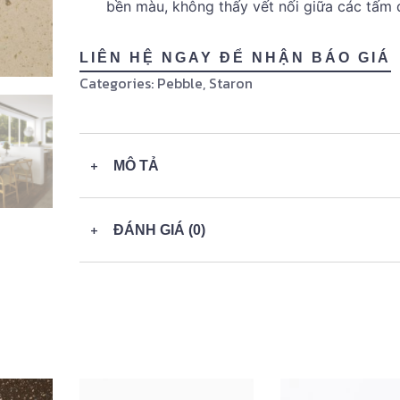
bền màu, không thấy vết nối giữa các tấm 
LIÊN HỆ NGAY ĐỂ NHẬN BÁO GIÁ
Categories:
Pebble
,
Staron
+
MÔ TẢ
+
ĐÁNH GIÁ (0)