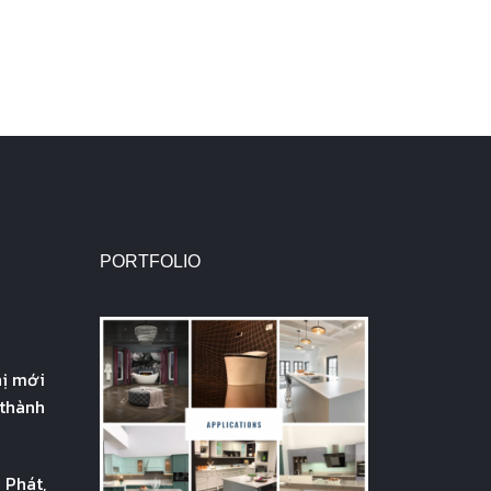
PORTFOLIO
hị mới
 thành
 Phát,